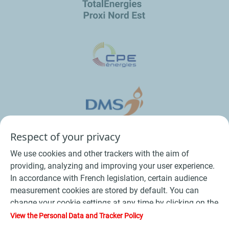
Respect of your privacy
We use cookies and other trackers with the aim of
providing, analyzing and improving your user experience.
In accordance with French legislation, certain audience
measurement cookies are stored by default. You can
change your cookie settings at any time by clicking on the
Conditions Générales de Vente Bois
-
"Manage my cookies" button. By clicking on the "Accept"
View the Personal Data and Tracker Policy
button, you agree that we may store all cookies on your
-