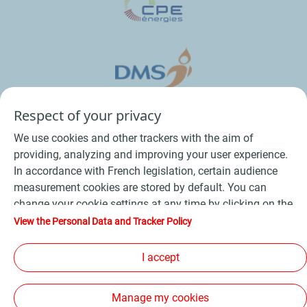
Respect of your privacy
We use cookies and other trackers with the aim of
providing, analyzing and improving your user experience.
In accordance with French legislation, certain audience
measurement cookies are stored by default. You can
change your cookie settings at any time by clicking on the
Conditions Générales de Vente Bois
-
"Manage my cookies" button. By clicking on the "Accept"
View the Personal Data and Tracker Policy
button, you agree that we may store all cookies on your
Conditions Générales de Vente Produits Pétroliers
-
device. If you click on "Decline", only the technical cookies
I accept
Données personnelles
-
Conditions Générales d’Utilisation
-
required for the site to function correctly will be used. For
Cookies
-
Plan du site
-
more information, refer to the "Personal Data and Tracker
Manage my cookies
Policy" page.
Les sites de la compagnie TotalEnergies
-