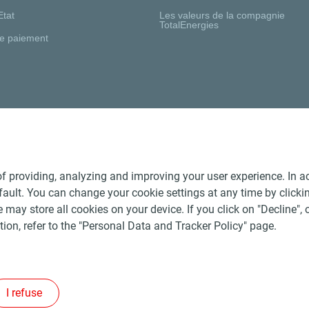
Etat
Les valeurs de la compagnie
TotalEnergies
e paiement
Nos distributeurs régionaux
f providing, analyzing and improving your user experience. In ac
ult. You can change your cookie settings at any time by click
 may store all cookies on your device. If you click on "Decline", o
tion, refer to the "Personal Data and Tracker Policy" page.
Générales de Vente Produits Pétroliers
-
Données personnelles
-
ite
-
Les sites de la compagnie TotalEnergies
-
Accessibilité: no
I refuse