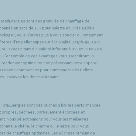
 TotalEnergies sont des granulés de chauffage de
ionnés en sacs de 15 kg sur palette et livrés au plus
tockage*, vous n’aurez plus à vous soucier du rangement
iterez d’un pellet supérieur à la qualité DIN
plus
(4,8 ≤ PCI
rel, avec un taux d’humidité inférieur à 8% et un taux de
%. L’ensemble de ces avantages vous garantiront un
n rendement optimal tout en préservant votre appareil
es raisons sont bonnes pour commander des Pellets
es, essayez-les dès maintenant !
TotalEnergies sont des bûches à hautes performances
t propres, séchées, partiellement écorcées et
nt. Nous sélectionnons pour vous les meilleures
comme le chêne, le charme ou le hêtre pour vous
ces de chauffage optimales. Les Bûches Premium de