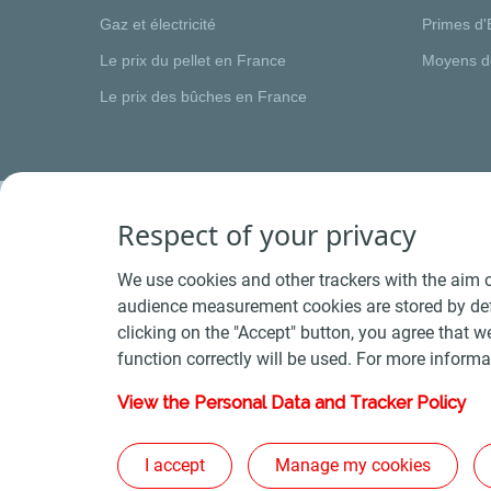
Gaz et électricité
Primes d'
Le prix du pellet en France
Moyens d
Le prix des bûches en France
Respect of your privacy
We use cookies and other trackers with the aim o
audience measurement cookies are stored by defa
clicking on the "Accept" button, you agree that we
function correctly will be used. For more informa
View the Personal Data and Tracker Policy
Conditions Générales de Vente Bois
-
Conditions 
Plan du s
I accept
Manage my cookies