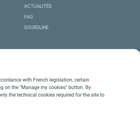
ACTUALITÉS
FAQ
SOURDLINE
cordance with French legislation, certain
ing on the "Manage my cookies" button. By
nly the technical cookies required for the site to
Conditions Générales d’Utilisation
-
Cookies
-
n conforme