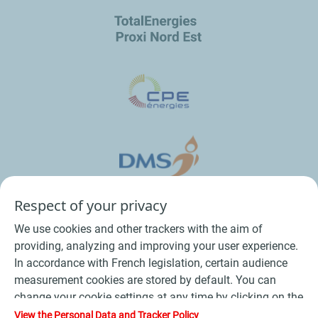
Respect of your privacy
We use cookies and other trackers with the aim of
providing, analyzing and improving your user experience.
In accordance with French legislation, certain audience
measurement cookies are stored by default. You can
change your cookie settings at any time by clicking on the
Conditions Générales de Vente Bois
-
"Manage my cookies" button. By clicking on the "Accept"
View the Personal Data and Tracker Policy