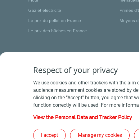
Gaz et électricité
Primes d'
Le prix du pellet en France
Moyens d
Le prix des bûches en France
Respect of your privacy
We use cookies and other trackers with the aim o
audience measurement cookies are stored by defa
clicking on the "Accept" button, you agree that we
function correctly will be used. For more informa
View the Personal Data and Tracker Policy
Conditions Générales de Vente Bois
-
Conditions 
Plan du s
I accept
Manage my cookies