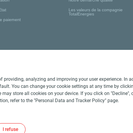
Etat
Les valeurs de la compagnie
TotalEnergies
e paiement
Nos distributeurs régionaux
f providing, analyzing and improving your user experience. In ac
ult. You can change your cookie settings at any time by click
 may store all cookies on your device. If you click on "Decline", o
tion, refer to the "Personal Data and Tracker Policy" page.
Générales de Vente Produits Pétroliers
-
Données personnelles
-
ite
-
Les sites de la compagnie TotalEnergies
-
Accessibilité: no
I refuse