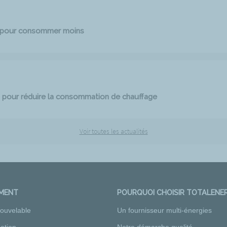
e pour consommer moins
 pour réduire la consommation de chauffage
Voir toutes les actualités
EMENT
POURQUOI CHOISIR TOTALENER
nouvelable
Un fournisseur multi-énergies
ation
Notre démarche qualité