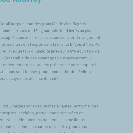
 TotalEnergies sont des granulés de chauffage de
ionnés en sacs de 15 kg sur palette et livrés au plus
tockage*, vous n’aurez plus à vous soucier du rangement
iterez d’un pellet supérieur à la qualité DIN
plus
(4,8 ≤ PCI
rel, avec un taux d’humidité inférieur à 8% et un taux de
%. L’ensemble de ces avantages vous garantiront un
n rendement optimal tout en préservant votre appareil
es raisons sont bonnes pour commander des Pellets
es, essayez-les dès maintenant !
TotalEnergies sont des bûches à hautes performances
t propres, séchées, partiellement écorcées et
nt. Nous sélectionnons pour vous les meilleures
comme le chêne, le charme ou le hêtre pour vous