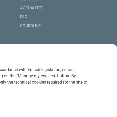
ACTUALITÉS
FAQ
SOURDLINE
cordance with French legislation, certain
ing on the "Manage my cookies" button. By
nly the technical cookies required for the site to
Conditions Générales d’Utilisation
-
Cookies
-
n conforme