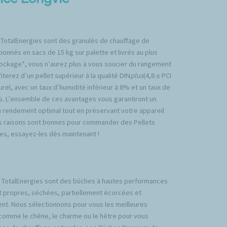
 TotalEnergies sont des granulés de chauffage de
ionnés en sacs de 15 kg sur palette et livrés au plus
tockage*, vous n’aurez plus à vous soucier du rangement
iterez d’un pellet supérieur à la qualité DIN
plus
(4,8 ≤ PCI
rel, avec un taux d’humidité inférieur à 8% et un taux de
%. L’ensemble de ces avantages vous garantiront un
n rendement optimal tout en préservant votre appareil
es raisons sont bonnes pour commander des Pellets
es, essayez-les dès maintenant !
TotalEnergies sont des bûches à hautes performances
t propres, séchées, partiellement écorcées et
nt. Nous sélectionnons pour vous les meilleures
comme le chêne, le charme ou le hêtre pour vous