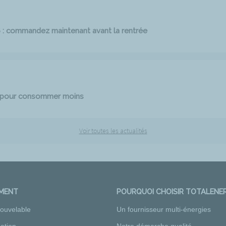
6 : commandez maintenant avant la rentrée
e pour consommer moins
Voir toutes les actualités
EMENT
POURQUOI CHOISIR TOTALENER
nouvelable
Un fournisseur multi-énergies
ation
Notre démarche qualité