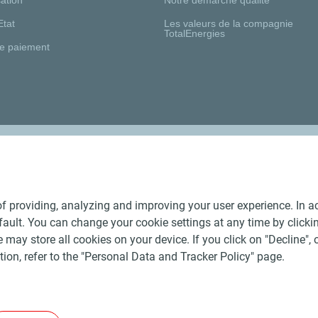
Etat
Les valeurs de la compagnie
TotalEnergies
e paiement
Nos distributeurs régionaux
f providing, analyzing and improving your user experience. In ac
ult. You can change your cookie settings at any time by click
 may store all cookies on your device. If you click on "Decline", o
tion, refer to the "Personal Data and Tracker Policy" page.
Générales de Vente Produits Pétroliers
-
Données personnelles
-
ite
-
Les sites de la compagnie TotalEnergies
-
Accessibilité: no