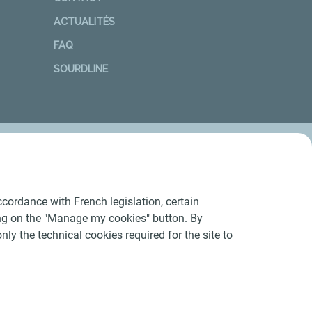
ACTUALITÉS
FAQ
SOURDLINE
cordance with French legislation, certain
ing on the "Manage my cookies" button. By
nly the technical cookies required for the site to
Conditions Générales d’Utilisation
-
Cookies
-
n conforme