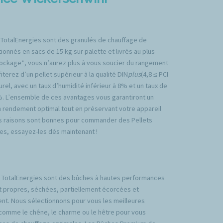
 TotalEnergies sont des granulés de chauffage de
ionnés en sacs de 15 kg sur palette et livrés au plus
tockage*, vous n’aurez plus à vous soucier du rangement
iterez d’un pellet supérieur à la qualité DIN
plus
(4,8 ≤ PCI
rel, avec un taux d’humidité inférieur à 8% et un taux de
%. L’ensemble de ces avantages vous garantiront un
n rendement optimal tout en préservant votre appareil
es raisons sont bonnes pour commander des Pellets
es, essayez-les dès maintenant !
TotalEnergies sont des bûches à hautes performances
t propres, séchées, partiellement écorcées et
nt. Nous sélectionnons pour vous les meilleures
comme le chêne, le charme ou le hêtre pour vous