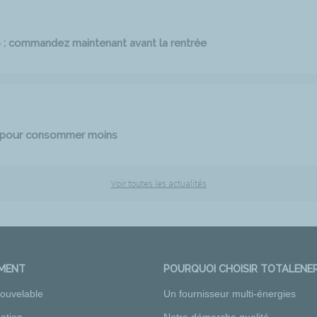
6 : commandez maintenant avant la rentrée
e pour consommer moins
Voir toutes les actualités
EMENT
POURQUOI CHOISIR TOTALENER
nouvelable
Un fournisseur multi-énergies
ation
Notre démarche qualité