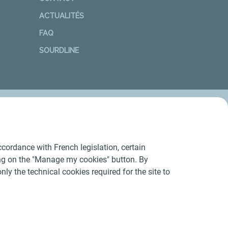
ACTUALITÉS
FAQ
SOURDLINE
cordance with French legislation, certain
ing on the "Manage my cookies" button. By
nly the technical cookies required for the site to
Conditions Générales d’Utilisation
-
Cookies
-
n conforme