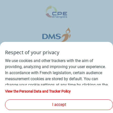
Respect of your privacy
We use cookies and other trackers with the aim of
providing, analyzing and improving your user experience.
In accordance with French legislation, certain audience
measurement cookies are stored by default. You can
change your cookie settings at any time by clicking on the
Conditions Générales de Vente Bois
-
"Manage my cookies" button. By clicking on the "Accept"
View the Personal Data and Tracker Policy
button, you agree that we may store all cookies on your
Conditions Générales de Vente Produits Pétroliers
-
device. If you click on "Decline", only the technical cookies
I accept
Données personnelles
-
Conditions Générales d’Utilisation
-
required for the site to function correctly will be used. For