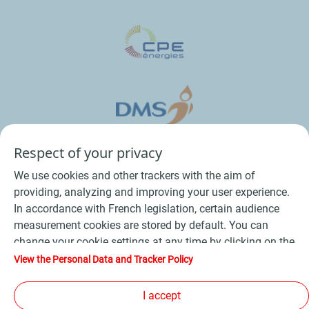
Respect of your privacy
We use cookies and other trackers with the aim of
providing, analyzing and improving your user experience.
In accordance with French legislation, certain audience
measurement cookies are stored by default. You can
change your cookie settings at any time by clicking on the
Conditions Générales de Vente Bois
-
"Manage my cookies" button. By clicking on the "Accept"
View the Personal Data and Tracker Policy
button, you agree that we may store all cookies on your
Conditions Générales de Vente Produits Pétroliers
-
device. If you click on "Decline", only the technical cookies
I accept
Données personnelles
-
Conditions Générales d’Utilisation
-
required for the site to function correctly will be used. For