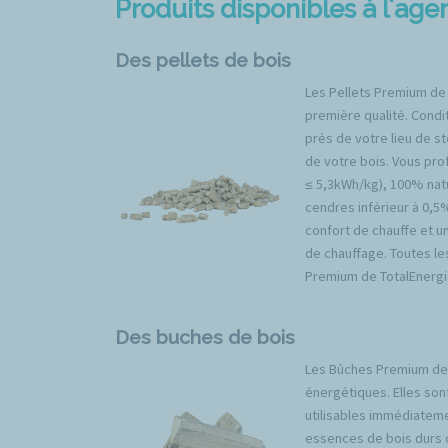
Produits disponibles à l'a
Des pellets de bois
Les Pellets Premium de
première qualité. Condit
près de votre lieu de s
de votre bois. Vous prof
≤ 5,3kWh/kg), 100% natu
cendres inférieur à 0,5
confort de chauffe et u
de chauffage. Toutes l
Premium de TotalEnergi
Des buches de bois
Les Bûches Premium de 
énergétiques. Elles son
utilisables immédiateme
essences de bois durs 