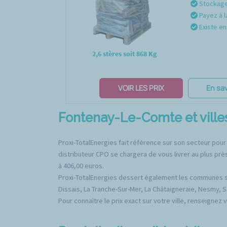
Stockage 
Payez à l
Existe en 
2,6 stères soit 868 Kg
VOIR LES PRIX
En sav
Fontenay-Le-Comte et villes
Proxi-TotalEnergies fait référence sur son secteur pou
distributeur CPO se chargera de vous livrer au plus pr
à 406,00 euros.
Proxi-TotalEnergies dessert également les communes sui
Dissais, La Tranche-Sur-Mer, La Châtaigneraie, Nesmy, S
Pour connaître le prix exact sur votre ville, renseignez 