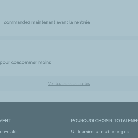
6 : commandez maintenant avant la rentrée
e pour consommer moins
Voir toutes les actualités
EMENT
POURQUOI CHOISIR TOTALENER
nouvelable
Un fournisseur multi-énergies