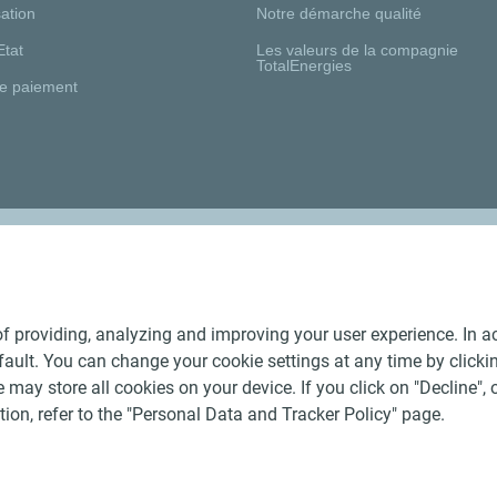
ation
Notre démarche qualité
Etat
Les valeurs de la compagnie
TotalEnergies
e paiement
Nos distributeurs régionaux
f providing, analyzing and improving your user experience. In ac
ult. You can change your cookie settings at any time by click
 may store all cookies on your device. If you click on "Decline", o
tion, refer to the "Personal Data and Tracker Policy" page.
Générales de Vente Produits Pétroliers
-
Données personnelles
-