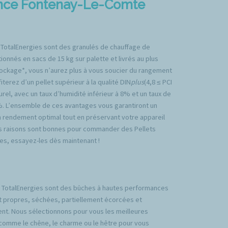
gence Fontenay-Le-Comte
 TotalEnergies sont des granulés de chauffage de
ionnés en sacs de 15 kg sur palette et livrés au plus
tockage*, vous n’aurez plus à vous soucier du rangement
iterez d’un pellet supérieur à la qualité DIN
plus
(4,8 ≤ PCI
rel, avec un taux d’humidité inférieur à 8% et un taux de
%. L’ensemble de ces avantages vous garantiront un
n rendement optimal tout en préservant votre appareil
es raisons sont bonnes pour commander des Pellets
es, essayez-les dès maintenant !
TotalEnergies sont des bûches à hautes performances
t propres, séchées, partiellement écorcées et
nt. Nous sélectionnons pour vous les meilleures
comme le chêne, le charme ou le hêtre pour vous