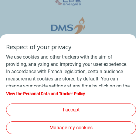
Respect of your privacy
We use cookies and other trackers with the aim of
providing, analyzing and improving your user experience.
In accordance with French legislation, certain audience
measurement cookies are stored by default. You can
change your cookie settings at any time by clicking on the
Conditions Générales de Vente Bois
-
"Manage my cookies" button. By clicking on the "Accept"
View the Personal Data and Tracker Policy
button, you agree that we may store all cookies on your
Conditions Générales de Vente Produits Pétroliers
-
device. If you click on "Decline", only the technical cookies
I accept
Données personnelles
-
Conditions Générales d’Utilisation
-
required for the site to function correctly will be used. For
Cookies
-
Plan du site
-
more information, refer to the "Personal Data and Tracker
Manage my cookies
Policy" page.
Les sites de la compagnie TotalEnergies
-