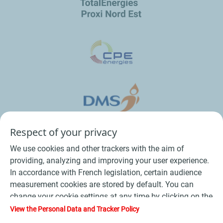
Respect of your privacy
We use cookies and other trackers with the aim of
providing, analyzing and improving your user experience.
In accordance with French legislation, certain audience
measurement cookies are stored by default. You can
change your cookie settings at any time by clicking on the
Conditions Générales de Vente Bois
-
"Manage my cookies" button. By clicking on the "Accept"
View the Personal Data and Tracker Policy
button, you agree that we may store all cookies on your
Conditions Générales de Vente Produits Pétroliers
-