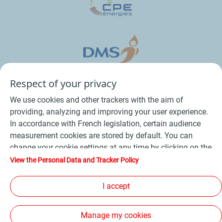
Respect of your privacy
We use cookies and other trackers with the aim of
providing, analyzing and improving your user experience.
In accordance with French legislation, certain audience
measurement cookies are stored by default. You can
change your cookie settings at any time by clicking on the
Conditions Générales de Vente Bois
-
"Manage my cookies" button. By clicking on the "Accept"
View the Personal Data and Tracker Policy
button, you agree that we may store all cookies on your
Conditions Générales de Vente Produits Pétroliers
-
device. If you click on "Decline", only the technical cookies
I accept
Données personnelles
-
Conditions Générales d’Utilisation
-
required for the site to function correctly will be used. For
Cookies
-
Plan du site
-
more information, refer to the "Personal Data and Tracker
Manage my cookies
Policy" page.
Les sites de la compagnie TotalEnergies
-