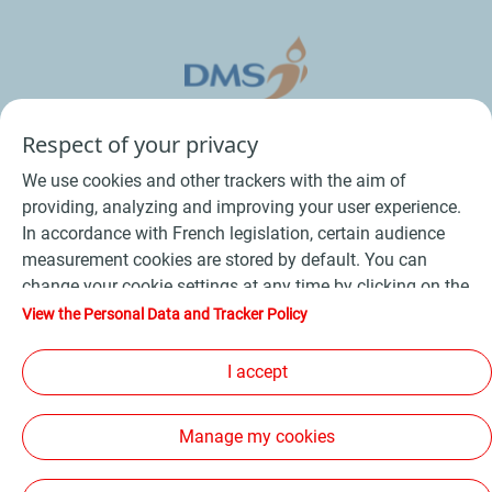
Respect of your privacy
We use cookies and other trackers with the aim of
providing, analyzing and improving your user experience.
In accordance with French legislation, certain audience
measurement cookies are stored by default. You can
change your cookie settings at any time by clicking on the
Conditions Générales de Vente Bois
-
"Manage my cookies" button. By clicking on the "Accept"
View the Personal Data and Tracker Policy
button, you agree that we may store all cookies on your
Conditions Générales de Vente Produits Pétroliers
-
device. If you click on "Decline", only the technical cookies
I accept
Données personnelles
-
Conditions Générales d’Utilisation
-
required for the site to function correctly will be used. For
Cookies
-
Plan du site
-
more information, refer to the "Personal Data and Tracker
Manage my cookies
Policy" page.
Les sites de la compagnie TotalEnergies
-
Accessibilité: non conforme