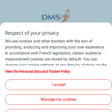
Respect of your privacy
We use cookies and other trackers with the aim of
providing, analyzing and improving your user experience.
In accordance with French legislation, certain audience
measurement cookies are stored by default. You can
change your cookie settings at any time by clicking on the
Conditions Générales de Vente Bois
-
"Manage my cookies" button. By clicking on the "Accept"
View the Personal Data and Tracker Policy
button, you agree that we may store all cookies on your
Conditions Générales de Vente Produits Pétroliers
-
device. If you click on "Decline", only the technical cookies
I accept
Données personnelles
-
Conditions Générales d’Utilisation
-
required for the site to function correctly will be used. For
Cookies
-
Plan du site
-
more information, refer to the "Personal Data and Tracker
Manage my cookies
Policy" page.
Les sites de la compagnie TotalEnergies
-
Accessibilité: non conforme