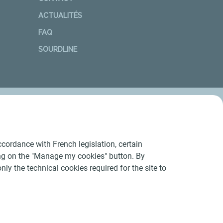
ACTUALITÉS
FAQ
SOURDLINE
cordance with French legislation, certain
ing on the "Manage my cookies" button. By
nly the technical cookies required for the site to
Conditions Générales d’Utilisation
-
Cookies
-
n conforme