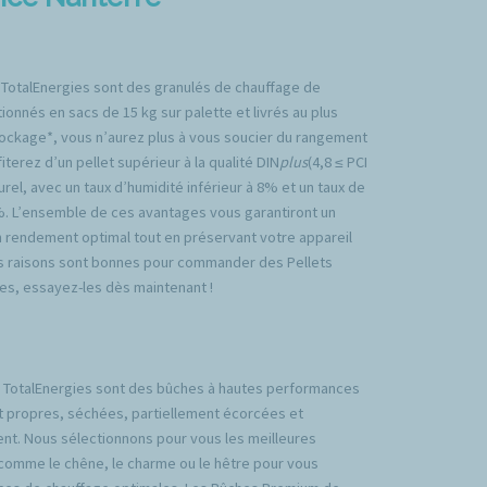
 TotalEnergies sont des granulés de chauffage de
ionnés en sacs de 15 kg sur palette et livrés au plus
tockage*, vous n’aurez plus à vous soucier du rangement
iterez d’un pellet supérieur à la qualité DIN
plus
(4,8 ≤ PCI
rel, avec un taux d’humidité inférieur à 8% et un taux de
%. L’ensemble de ces avantages vous garantiront un
n rendement optimal tout en préservant votre appareil
es raisons sont bonnes pour commander des Pellets
es, essayez-les dès maintenant !
TotalEnergies sont des bûches à hautes performances
t propres, séchées, partiellement écorcées et
nt. Nous sélectionnons pour vous les meilleures
comme le chêne, le charme ou le hêtre pour vous