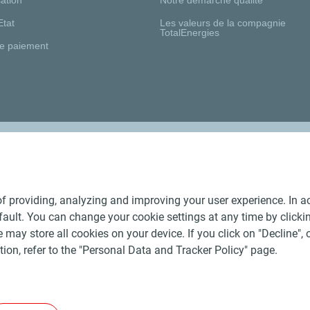
Etat
Les valeurs de la compagnie
TotalEnergies
e paiement
Nos distributeurs régionaux
f providing, analyzing and improving your user experience. In ac
ult. You can change your cookie settings at any time by click
 may store all cookies on your device. If you click on "Decline", o
tion, refer to the "Personal Data and Tracker Policy" page.
Générales de Vente Produits Pétroliers
-
Données personnelles
-
ite
-
Les sites de la compagnie TotalEnergies
-
Accessibilité: no