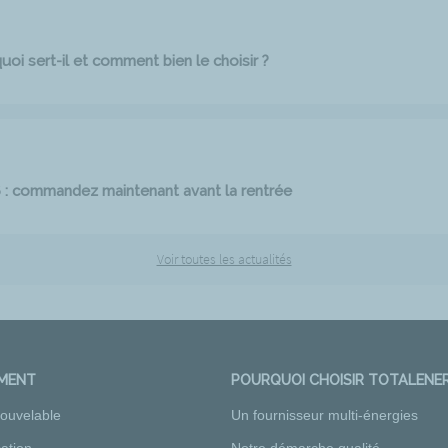
oi sert-il et comment bien le choisir ?
6 : commandez maintenant avant la rentrée
Voir toutes les actualités
EMENT
POURQUOI CHOISIR TOTALENER
nouvelable
Un fournisseur multi-énergies
ation
Notre démarche qualité