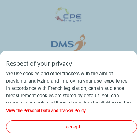
Respect of your privacy
We use cookies and other trackers with the aim of
providing, analyzing and improving your user experience.
In accordance with French legislation, certain audience
measurement cookies are stored by default. You can
change your cookie settings at any time by clicking on the
Conditions Générales de Vente Bois
-
"Manage my cookies" button. By clicking on the "Accept"
View the Personal Data and Tracker Policy
button, you agree that we may store all cookies on your
Conditions Générales de Vente Produits Pétroliers
-
device. If you click on "Decline", only the technical cookies
I accept
Données personnelles
-
Conditions Générales d’Utilisation
-
required for the site to function correctly will be used. For