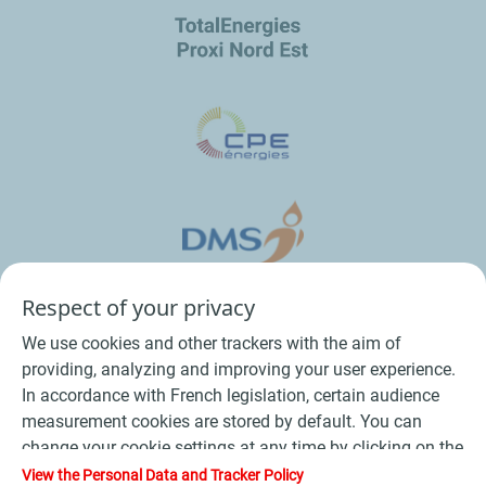
Respect of your privacy
We use cookies and other trackers with the aim of
providing, analyzing and improving your user experience.
In accordance with French legislation, certain audience
measurement cookies are stored by default. You can
change your cookie settings at any time by clicking on the
Conditions Générales de Vente Bois
-
"Manage my cookies" button. By clicking on the "Accept"
View the Personal Data and Tracker Policy