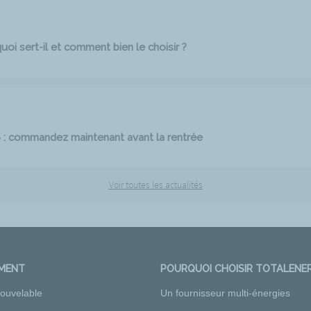
oi sert-il et comment bien le choisir ?
6 : commandez maintenant avant la rentrée
Voir toutes les actualités
EMENT
POURQUOI CHOISIR TOTALENER
nouvelable
Un fournisseur multi-énergies