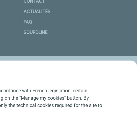
CONTACT
ACTUALITÉS
FAQ
SOURDLINE
cordance with French legislation, certain
ing on the "Manage my cookies" button. By
nly the technical cookies required for the site to
Conditions Générales d’Utilisation
-
Cookies
-