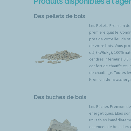
Produits disponibles à l'a
Des pellets de bois
Les Pellets Premium de
première qualité. Condit
près de votre lieu de s
de votre bois. Vous prof
≤ 5,3kWh/kg), 100% natu
cendres inférieur à 0,5
confort de chauffe et u
de chauffage. Toutes l
Premium de TotalEnergi
Des buches de bois
Les Bûches Premium de 
énergétiques. Elles son
utilisables immédiateme
essences de bois durs 