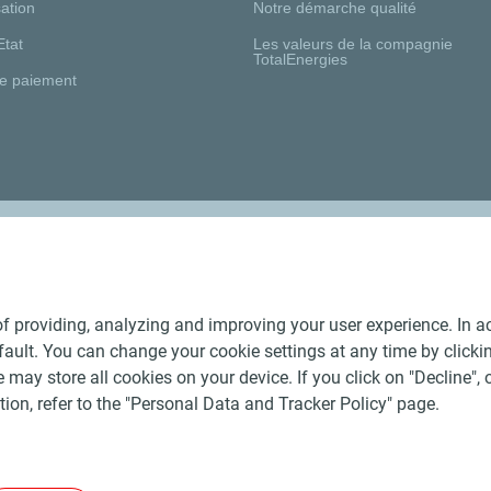
ation
Notre démarche qualité
Etat
Les valeurs de la compagnie
TotalEnergies
e paiement
Nos distributeurs régionaux
f providing, analyzing and improving your user experience. In ac
ult. You can change your cookie settings at any time by click
 may store all cookies on your device. If you click on "Decline", o
tion, refer to the "Personal Data and Tracker Policy" page.
Générales de Vente Produits Pétroliers
-
Données personnelles
-