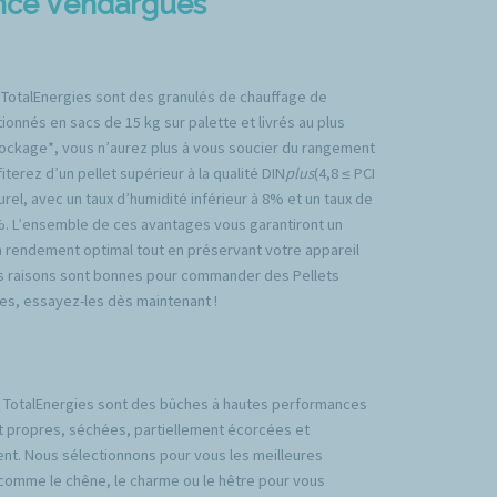
gence Vendargues
 TotalEnergies sont des granulés de chauffage de
ionnés en sacs de 15 kg sur palette et livrés au plus
tockage*, vous n’aurez plus à vous soucier du rangement
iterez d’un pellet supérieur à la qualité DIN
plus
(4,8 ≤ PCI
rel, avec un taux d’humidité inférieur à 8% et un taux de
%. L’ensemble de ces avantages vous garantiront un
n rendement optimal tout en préservant votre appareil
es raisons sont bonnes pour commander des Pellets
es, essayez-les dès maintenant !
TotalEnergies sont des bûches à hautes performances
t propres, séchées, partiellement écorcées et
nt. Nous sélectionnons pour vous les meilleures
comme le chêne, le charme ou le hêtre pour vous