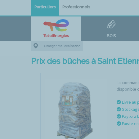
Particuliers
Professionnels
BOIS
Changer ma localisation
Prix des bûches à Saint Etie
La commande
disponible d
Livré au 
Stockage 
Payez à l
Existe en 