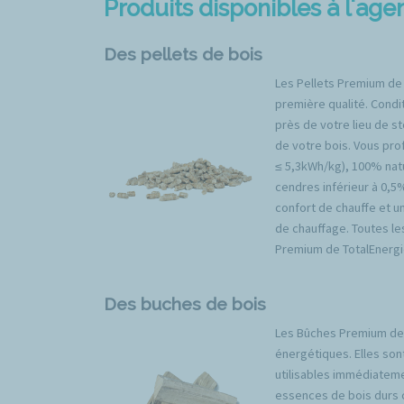
Produits disponibles à l'ag
Des pellets de bois
Les Pellets Premium de
première qualité. Condit
près de votre lieu de s
de votre bois. Vous prof
≤ 5,3kWh/kg), 100% natu
cendres inférieur à 0,5
confort de chauffe et u
de chauffage. Toutes l
Premium de TotalEnergi
Des buches de bois
Les Bûches Premium de 
énergétiques. Elles son
utilisables immédiateme
essences de bois durs 