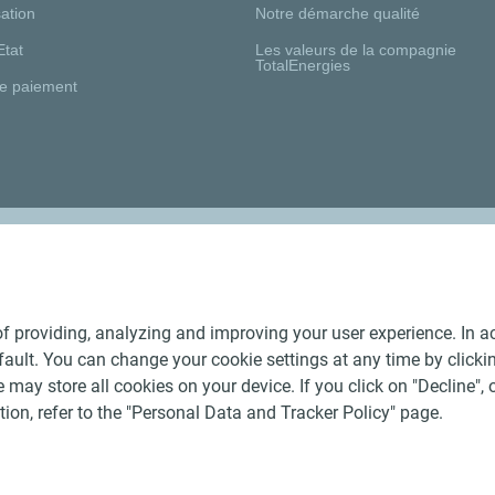
ation
Notre démarche qualité
Etat
Les valeurs de la compagnie
TotalEnergies
e paiement
Nos distributeurs régionaux
f providing, analyzing and improving your user experience. In ac
ult. You can change your cookie settings at any time by click
 may store all cookies on your device. If you click on "Decline", o
tion, refer to the "Personal Data and Tracker Policy" page.
Générales de Vente Produits Pétroliers
-
Données personnelles
-