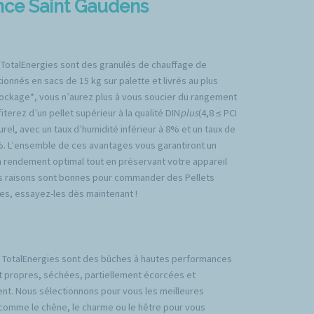
ence Saint Gaudens
 TotalEnergies sont des granulés de chauffage de
ionnés en sacs de 15 kg sur palette et livrés au plus
tockage*, vous n’aurez plus à vous soucier du rangement
iterez d’un pellet supérieur à la qualité DIN
plus
(4,8 ≤ PCI
rel, avec un taux d’humidité inférieur à 8% et un taux de
%. L’ensemble de ces avantages vous garantiront un
n rendement optimal tout en préservant votre appareil
es raisons sont bonnes pour commander des Pellets
es, essayez-les dès maintenant !
TotalEnergies sont des bûches à hautes performances
t propres, séchées, partiellement écorcées et
nt. Nous sélectionnons pour vous les meilleures
comme le chêne, le charme ou le hêtre pour vous