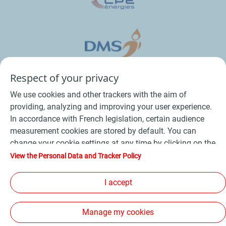
Respect of your privacy
We use cookies and other trackers with the aim of
providing, analyzing and improving your user experience.
In accordance with French legislation, certain audience
measurement cookies are stored by default. You can
change your cookie settings at any time by clicking on the
Conditions Générales de Vente Bois
-
"Manage my cookies" button. By clicking on the "Accept"
View the Personal Data and Tracker Policy
button, you agree that we may store all cookies on your
Conditions Générales de Vente Produits Pétroliers
-
device. If you click on "Decline", only the technical cookies
I accept
Données personnelles
-
Conditions Générales d’Utilisation
-
required for the site to function correctly will be used. For
Cookies
-
Plan du site
-
more information, refer to the "Personal Data and Tracker
Manage my cookies
Policy" page.
Les sites de la compagnie TotalEnergies
-