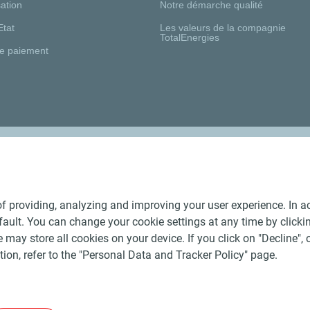
ation
Notre démarche qualité
Etat
Les valeurs de la compagnie
TotalEnergies
e paiement
Nos distributeurs régionaux
f providing, analyzing and improving your user experience. In ac
ult. You can change your cookie settings at any time by click
 may store all cookies on your device. If you click on "Decline", o
tion, refer to the "Personal Data and Tracker Policy" page.
Générales de Vente Produits Pétroliers
-
Données personnelles
-