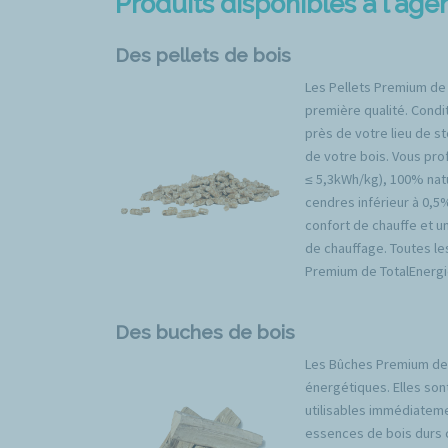
Produits disponibles à l'ag
Des pellets de bois
Les Pellets Premium de
première qualité. Condit
près de votre lieu de s
de votre bois. Vous prof
≤ 5,3kWh/kg), 100% natu
cendres inférieur à 0,5
confort de chauffe et u
de chauffage. Toutes l
Premium de TotalEnergi
Des buches de bois
Les Bûches Premium de 
énergétiques. Elles son
utilisables immédiateme
essences de bois durs 