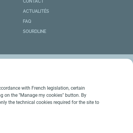
CONTACT
ACTUALITÉS
FAQ
SOURDLINE
cordance with French legislation, certain
ing on the "Manage my cookies" button. By
nly the technical cookies required for the site to
Conditions Générales d’Utilisation
-
Cookies
-