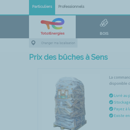
Particuliers
Professionnels
BOIS
Changer ma localisation
Prix des bûches à Sens
La commande
disponible d
Livré au 
Stockage 
Payez à l
Existe en 