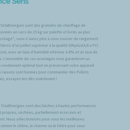
ence Sens
 TotalEnergies sont des granulés de chauffage de
ionnés en sacs de 15 kg sur palette et livrés au plus
tockage*, vous n’aurez plus à vous soucier du rangement
iterez d’un pellet supérieur à la qualité DIN
plus
(4,8 ≤ PCI
rel, avec un taux d’humidité inférieur à 8% et un taux de
%. L’ensemble de ces avantages vous garantiront un
n rendement optimal tout en préservant votre appareil
es raisons sont bonnes pour commander des Pellets
es, essayez-les dès maintenant !
TotalEnergies sont des bûches à hautes performances
t propres, séchées, partiellement écorcées et
nt. Nous sélectionnons pour vous les meilleures
comme le chêne, le charme ou le hêtre pour vous