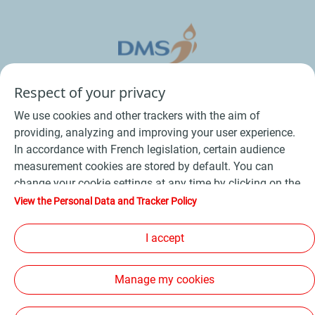
Respect of your privacy
We use cookies and other trackers with the aim of
providing, analyzing and improving your user experience.
In accordance with French legislation, certain audience
measurement cookies are stored by default. You can
change your cookie settings at any time by clicking on the
Conditions Générales de Vente Bois
-
"Manage my cookies" button. By clicking on the "Accept"
View the Personal Data and Tracker Policy
button, you agree that we may store all cookies on your
Conditions Générales de Vente Produits Pétroliers
-
device. If you click on "Decline", only the technical cookies
I accept
Données personnelles
-
Conditions Générales d’Utilisation
-
required for the site to function correctly will be used. For
Cookies
-
Plan du site
-
more information, refer to the "Personal Data and Tracker
Manage my cookies
Policy" page.
Les sites de la compagnie TotalEnergies
-
Accessibilité: non conforme