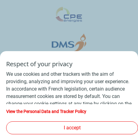
Respect of your privacy
We use cookies and other trackers with the aim of
providing, analyzing and improving your user experience.
In accordance with French legislation, certain audience
measurement cookies are stored by default. You can
change your cookie settings at any time by clicking on the
Conditions Générales de Vente Bois
-
"Manage my cookies" button. By clicking on the "Accept"
View the Personal Data and Tracker Policy
button, you agree that we may store all cookies on your
Conditions Générales de Vente Produits Pétroliers
-
device. If you click on "Decline", only the technical cookies
I accept
Données personnelles
-
Conditions Générales d’Utilisation
-
required for the site to function correctly will be used. For