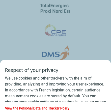
Respect of your privacy
We use cookies and other trackers with the aim of
providing, analyzing and improving your user experience.
In accordance with French legislation, certain audience
measurement cookies are stored by default. You can
change your cookie settings at any time by clicking on the
Conditions Générales de Vente Bois
-
"Manage my cookies" button. By clicking on the "Accept"
View the Personal Data and Tracker Policy