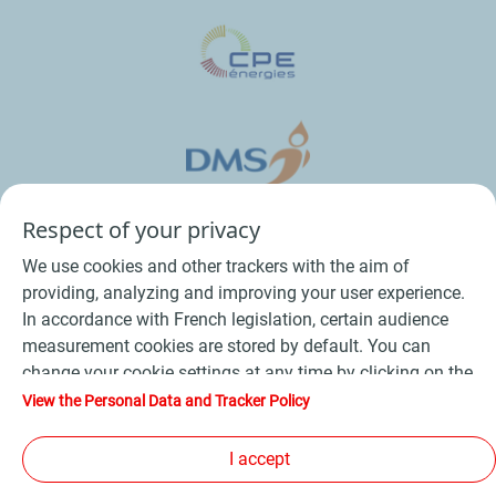
Respect of your privacy
We use cookies and other trackers with the aim of
providing, analyzing and improving your user experience.
In accordance with French legislation, certain audience
measurement cookies are stored by default. You can
change your cookie settings at any time by clicking on the
Conditions Générales de Vente Bois
-
"Manage my cookies" button. By clicking on the "Accept"
View the Personal Data and Tracker Policy
button, you agree that we may store all cookies on your
Conditions Générales de Vente Produits Pétroliers
-
device. If you click on "Decline", only the technical cookies
I accept
Données personnelles
-
Conditions Générales d’Utilisation
-
required for the site to function correctly will be used. For