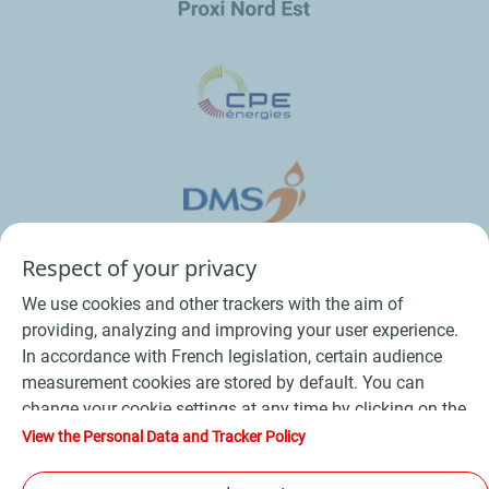
Respect of your privacy
We use cookies and other trackers with the aim of
providing, analyzing and improving your user experience.
In accordance with French legislation, certain audience
measurement cookies are stored by default. You can
change your cookie settings at any time by clicking on the
Conditions Générales de Vente Bois
-
"Manage my cookies" button. By clicking on the "Accept"
View the Personal Data and Tracker Policy
button, you agree that we may store all cookies on your
Conditions Générales de Vente Produits Pétroliers
-
device. If you click on "Decline", only the technical cookies