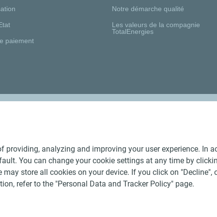
ation
Notre démarche qualité
Etat
Les valeurs de la compagnie
TotalEnergies
e paiement
Nos distributeurs régionaux
f providing, analyzing and improving your user experience. In ac
ult. You can change your cookie settings at any time by click
 may store all cookies on your device. If you click on "Decline", o
tion, refer to the "Personal Data and Tracker Policy" page.
Générales de Vente Produits Pétroliers
-
Données personnelles
-