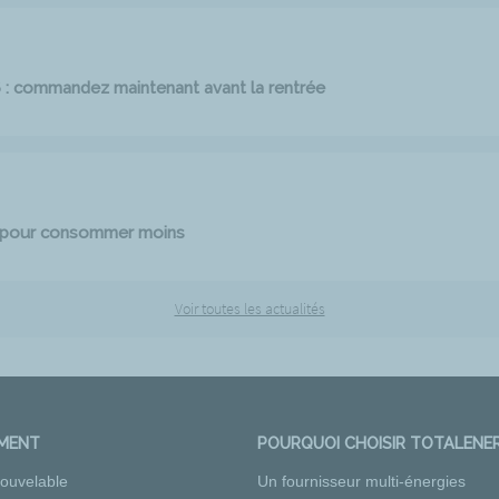
6 : commandez maintenant avant la rentrée
e pour consommer moins
Voir toutes les actualités
EMENT
POURQUOI CHOISIR TOTALENER
nouvelable
Un fournisseur multi-énergies