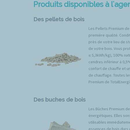
Produits disponibles à l'ag
Des pellets de bois
Les Pellets Premium de
première qualité. Condit
près de votre lieu de s
de votre bois. Vous prof
≤ 5,3kWh/kg), 100% natu
cendres inférieur à 0,5
confort de chauffe et u
de chauffage. Toutes l
Premium de TotalEnergi
Des buches de bois
Les Bûches Premium de 
énergétiques. Elles son
utilisables immédiateme
essences de bois durs 