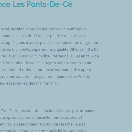
ence Les Ponts-De-Cé
 TotalEnergies sont des granulés de chauffage de
ionnés en sacs de 15 kg sur palette et livrés au plus
tockage*, vous n’aurez plus à vous soucier du rangement
iterez d’un pellet supérieur à la qualité DIN
plus
(4,8 ≤ PCI
rel, avec un taux d’humidité inférieur à 8% et un taux de
%. L’ensemble de ces avantages vous garantiront un
n rendement optimal tout en préservant votre appareil
es raisons sont bonnes pour commander des Pellets
es, essayez-les dès maintenant !
TotalEnergies sont des bûches à hautes performances
t propres, séchées, partiellement écorcées et
nt. Nous sélectionnons pour vous les meilleures
comme le chêne, le charme ou le hêtre pour vous