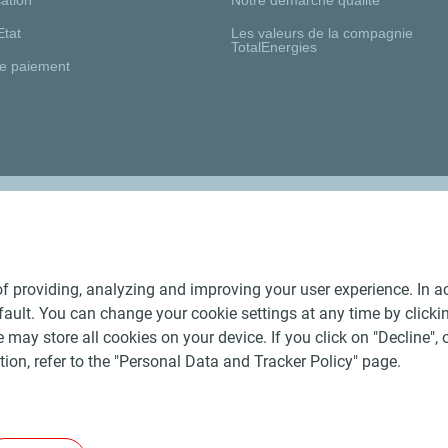
Etat
Les valeurs de la compagnie
TotalEnergies
e paiement
Nos distributeurs régionaux
f providing, analyzing and improving your user experience. In ac
ult. You can change your cookie settings at any time by click
 may store all cookies on your device. If you click on "Decline", o
tion, refer to the "Personal Data and Tracker Policy" page.
Générales de Vente Produits Pétroliers
-
Données personnelles
-
ite
-
Les sites de la compagnie TotalEnergies
-
Accessibilité: no