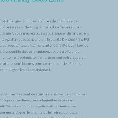
 TotalEnergies sont des granulés de chauffage de
ionnés en sacs de 15 kg sur palette et livrés au plus
tockage*, vous n’aurez plus à vous soucier du rangement
iterez d’un pellet supérieur à la qualité DIN
plus
(4,8 ≤ PCI
rel, avec un taux d’humidité inférieur à 8% et un taux de
%. L’ensemble de ces avantages vous garantiront un
n rendement optimal tout en préservant votre appareil
es raisons sont bonnes pour commander des Pellets
es, essayez-les dès maintenant !
TotalEnergies sont des bûches à hautes performances
t propres, séchées, partiellement écorcées et
nt. Nous sélectionnons pour vous les meilleures
comme le chêne, le charme ou le hêtre pour vous