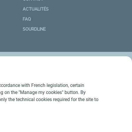
ACTUALITÉS
FAQ
SOURDLINE
cordance with French legislation, certain
ing on the "Manage my cookies" button. By
nly the technical cookies required for the site to
Conditions Générales d’Utilisation
-
Cookies
-
n conforme