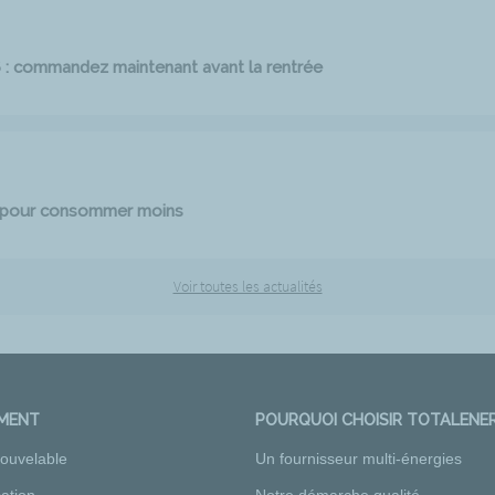
6 : commandez maintenant avant la rentrée
e pour consommer moins
Voir toutes les actualités
EMENT
POURQUOI CHOISIR TOTALENER
nouvelable
Un fournisseur multi-énergies
ation
Notre démarche qualité