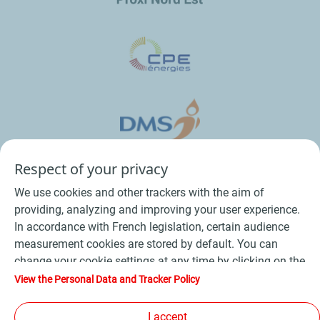
Respect of your privacy
We use cookies and other trackers with the aim of
providing, analyzing and improving your user experience.
In accordance with French legislation, certain audience
measurement cookies are stored by default. You can
change your cookie settings at any time by clicking on the
Conditions Générales de Vente Bois
-
"Manage my cookies" button. By clicking on the "Accept"
View the Personal Data and Tracker Policy
button, you agree that we may store all cookies on your
Conditions Générales de Vente Produits Pétroliers
-
device. If you click on "Decline", only the technical cookies
I accept