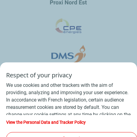
Respect of your privacy
We use cookies and other trackers with the aim of
providing, analyzing and improving your user experience.
In accordance with French legislation, certain audience
measurement cookies are stored by default. You can
change your cookie settings at any time by clicking on the
Conditions Générales de Vente Bois
-
"Manage my cookies" button. By clicking on the "Accept"
View the Personal Data and Tracker Policy
button, you agree that we may store all cookies on your
Conditions Générales de Vente Produits Pétroliers
-
device. If you click on "Decline", only the technical cookies