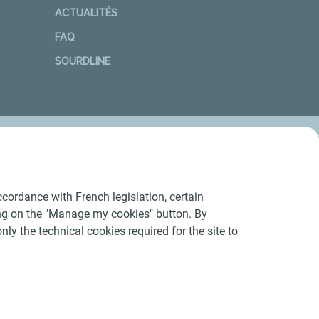
ACTUALITÉS
FAQ
SOURDLINE
cordance with French legislation, certain
ing on the "Manage my cookies" button. By
nly the technical cookies required for the site to
Conditions Générales d’Utilisation
-
Cookies
-
n conforme