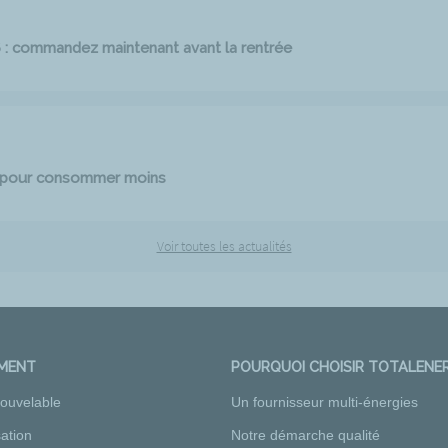
6 : commandez maintenant avant la rentrée
e pour consommer moins
Voir toutes les actualités
EMENT
POURQUOI CHOISIR TOTALENER
nouvelable
Un fournisseur multi-énergies
ation
Notre démarche qualité