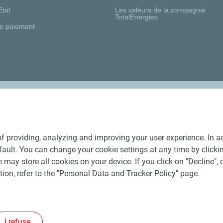
Etat
Les valeurs de la compagnie
TotalEnergies
e paiement
Nos distributeurs régionaux
f providing, analyzing and improving your user experience. In ac
ult. You can change your cookie settings at any time by click
 may store all cookies on your device. If you click on "Decline", o
tion, refer to the "Personal Data and Tracker Policy" page.
Générales de Vente Produits Pétroliers
-
Données personnelles
-
ite
-
Les sites de la compagnie TotalEnergies
-
Accessibilité: no
I refuse