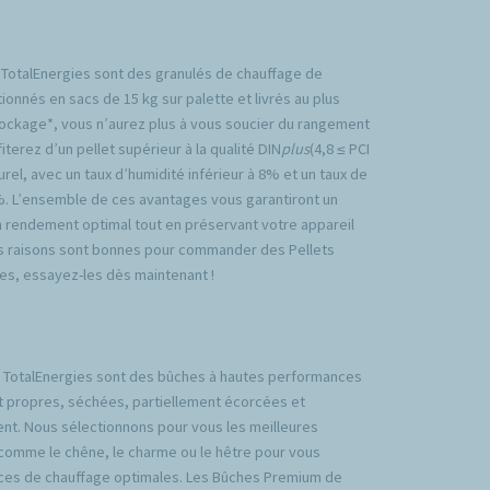
 TotalEnergies sont des granulés de chauffage de
ionnés en sacs de 15 kg sur palette et livrés au plus
tockage*, vous n’aurez plus à vous soucier du rangement
iterez d’un pellet supérieur à la qualité DIN
plus
(4,8 ≤ PCI
rel, avec un taux d’humidité inférieur à 8% et un taux de
%. L’ensemble de ces avantages vous garantiront un
n rendement optimal tout en préservant votre appareil
es raisons sont bonnes pour commander des Pellets
es, essayez-les dès maintenant !
TotalEnergies sont des bûches à hautes performances
t propres, séchées, partiellement écorcées et
nt. Nous sélectionnons pour vous les meilleures
comme le chêne, le charme ou le hêtre pour vous
ces de chauffage optimales. Les Bûches Premium de