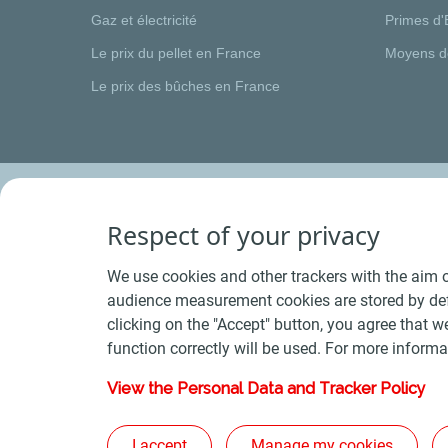
Gaz et électricité
Primes d'
Le prix du pellet en France
Moyens d
Le prix des bûches en France
Respect of your privacy
We use cookies and other trackers with the aim o
audience measurement cookies are stored by defa
clicking on the "Accept" button, you agree that we
function correctly will be used. For more informa
View the Personal Data and Tracker Policy
Conditions Générales de Vente Bois
-
Conditions 
Plan du s
I accept
Manage my cookies