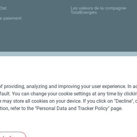
Etat
Les valeurs de la compagnie
TotalEnergies
e paiement
Nos distributeurs régionaux
f providing, analyzing and improving your user experience. In ac
ult. You can change your cookie settings at any time by click
 may store all cookies on your device. If you click on "Decline", o
tion, refer to the "Personal Data and Tracker Policy" page.
Générales de Vente Produits Pétroliers
-
Données personnelles
-
ite
-
Les sites de la compagnie TotalEnergies
-
Accessibilité: no