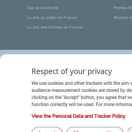
Gaz et électricité
Primes d'
Le prix du pellet en France
Moyens d
Le prix des bûches en France
Respect of your privacy
We use cookies and other trackers with the aim o
audience measurement cookies are stored by defa
clicking on the "Accept" button, you agree that we
function correctly will be used. For more informa
View the Personal Data and Tracker Policy
Conditions Générales de Vente Bois
-
Conditions 
Plan du s