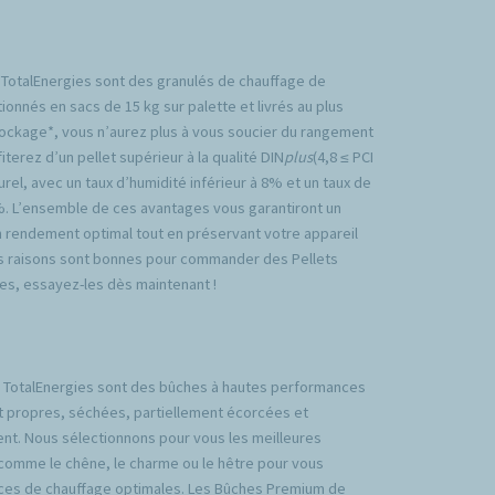
 TotalEnergies sont des granulés de chauffage de
ionnés en sacs de 15 kg sur palette et livrés au plus
tockage*, vous n’aurez plus à vous soucier du rangement
iterez d’un pellet supérieur à la qualité DIN
plus
(4,8 ≤ PCI
rel, avec un taux d’humidité inférieur à 8% et un taux de
%. L’ensemble de ces avantages vous garantiront un
n rendement optimal tout en préservant votre appareil
es raisons sont bonnes pour commander des Pellets
es, essayez-les dès maintenant !
TotalEnergies sont des bûches à hautes performances
t propres, séchées, partiellement écorcées et
nt. Nous sélectionnons pour vous les meilleures
comme le chêne, le charme ou le hêtre pour vous
ces de chauffage optimales. Les Bûches Premium de