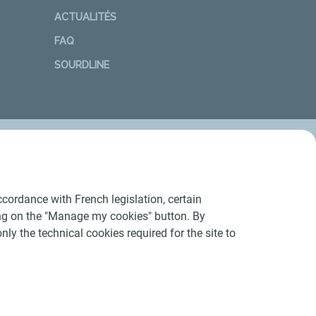
ACTUALITÉS
FAQ
SOURDLINE
cordance with French legislation, certain
ing on the "Manage my cookies" button. By
nly the technical cookies required for the site to
Conditions Générales d’Utilisation
-
Cookies
-
n conforme