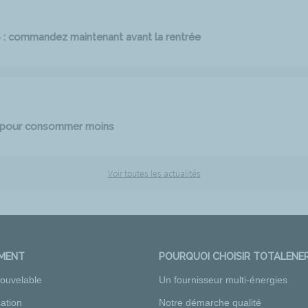
6 : commandez maintenant avant la rentrée
e pour consommer moins
Voir toutes les actualités
EMENT
POURQUOI CHOISIR TOTALENER
nouvelable
Un fournisseur multi-énergies
ation
Notre démarche qualité