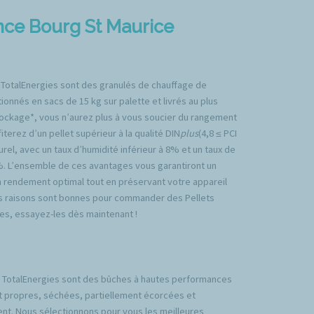
ence Bourg St Maurice
 TotalEnergies sont des granulés de chauffage de
ionnés en sacs de 15 kg sur palette et livrés au plus
tockage*, vous n’aurez plus à vous soucier du rangement
iterez d’un pellet supérieur à la qualité DIN
plus
(4,8 ≤ PCI
rel, avec un taux d’humidité inférieur à 8% et un taux de
%. L’ensemble de ces avantages vous garantiront un
n rendement optimal tout en préservant votre appareil
es raisons sont bonnes pour commander des Pellets
es, essayez-les dès maintenant !
TotalEnergies sont des bûches à hautes performances
t propres, séchées, partiellement écorcées et
nt. Nous sélectionnons pour vous les meilleures