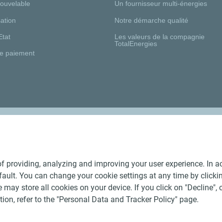
nouvelable
Un fournisseur multi-énergies
ation
Notre démarche qualité
Etat
Les valeurs de la compagnie
TotalEnergies
e paiement
Nos distributeurs régionaux
f providing, analyzing and improving your user experience. In ac
ult. You can change your cookie settings at any time by click
 may store all cookies on your device. If you click on "Decline", o
tion, refer to the "Personal Data and Tracker Policy" page.