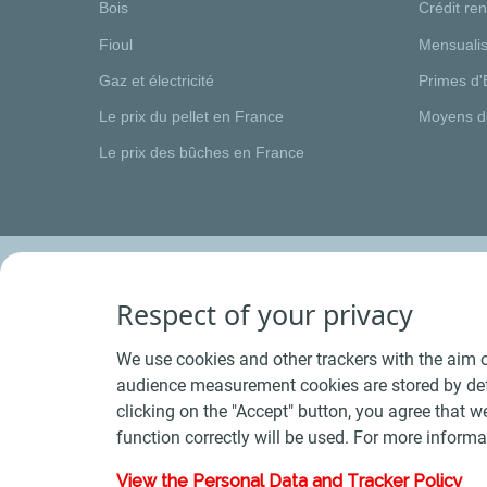
Bois
Crédit re
Fioul
Mensualis
Gaz et électricité
Primes d'
Le prix du pellet en France
Moyens d
Le prix des bûches en France
Respect of your privacy
We use cookies and other trackers with the aim o
audience measurement cookies are stored by defa
clicking on the "Accept" button, you agree that we
function correctly will be used. For more informa
View the Personal Data and Tracker Policy