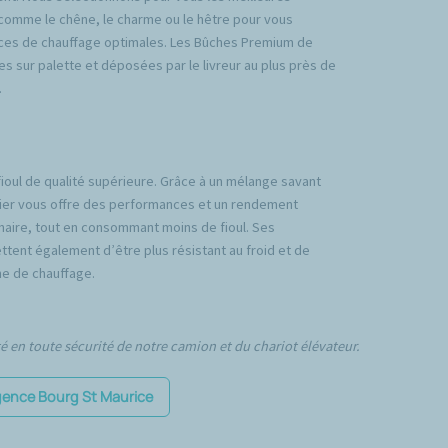
comme le chêne, le charme ou le hêtre pour vous
ces de chauffage optimales. Les Bûches Premium de
es sur palette et déposées par le livreur au plus près de
.
fioul de qualité supérieure. Grâce à un mélange savant
emier vous offre des performances et un rendement
inaire, tout en consommant moins de fioul. Ses
tent également d’être plus résistant au froid et de
e de chauffage.
té en toute sécurité de notre camion et du chariot élévateur.
agence Bourg St Maurice