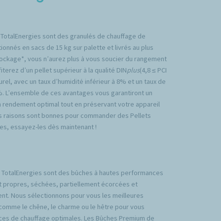
 TotalEnergies sont des granulés de chauffage de
ionnés en sacs de 15 kg sur palette et livrés au plus
tockage*, vous n’aurez plus à vous soucier du rangement
iterez d’un pellet supérieur à la qualité DIN
plus
(4,8 ≤ PCI
rel, avec un taux d’humidité inférieur à 8% et un taux de
%. L’ensemble de ces avantages vous garantiront un
n rendement optimal tout en préservant votre appareil
es raisons sont bonnes pour commander des Pellets
es, essayez-les dès maintenant !
TotalEnergies sont des bûches à hautes performances
t propres, séchées, partiellement écorcées et
nt. Nous sélectionnons pour vous les meilleures
comme le chêne, le charme ou le hêtre pour vous
ces de chauffage optimales. Les Bûches Premium de