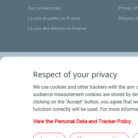
Gaz et électricité
Primes d'
Le prix du pellet en France
Moyens d
Le prix des bûches en France
Respect of your privacy
We use cookies and other trackers with the aim o
audience measurement cookies are stored by defa
clicking on the "Accept" button, you agree that we
function correctly will be used. For more informa
View the Personal Data and Tracker Policy
Conditions Générales de Vente Bois
-
Conditions 
Plan du s