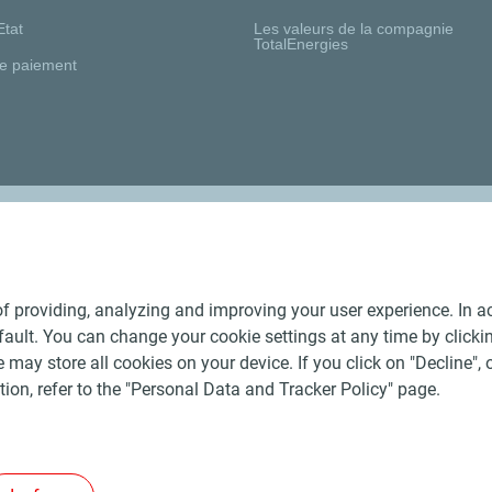
Etat
Les valeurs de la compagnie
TotalEnergies
e paiement
Nos distributeurs régionaux
f providing, analyzing and improving your user experience. In ac
ult. You can change your cookie settings at any time by click
 may store all cookies on your device. If you click on "Decline", o
tion, refer to the "Personal Data and Tracker Policy" page.
Générales de Vente Produits Pétroliers
-
Données personnelles
-
ite
-
Les sites de la compagnie TotalEnergies
-
Accessibilité: no