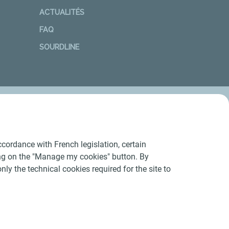
ACTUALITÉS
FAQ
SOURDLINE
cordance with French legislation, certain
ing on the "Manage my cookies" button. By
nly the technical cookies required for the site to
Conditions Générales d’Utilisation
-
Cookies
-
n conforme