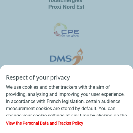
Respect of your privacy
We use cookies and other trackers with the aim of
providing, analyzing and improving your user experience.
In accordance with French legislation, certain audience
measurement cookies are stored by default. You can
change your cookie settings at any time by clicking on the
Conditions Générales de Vente Bois
-
"Manage my cookies" button. By clicking on the "Accept"
View the Personal Data and Tracker Policy
button, you agree that we may store all cookies on your
Conditions Générales de Vente Produits Pétroliers
-