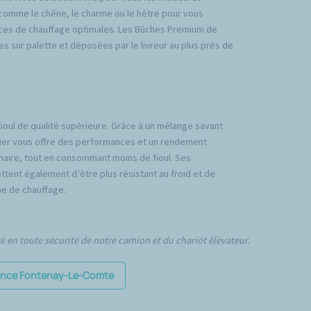
comme le chêne, le charme ou le hêtre pour vous
ces de chauffage optimales. Les Bûches Premium de
es sur palette et déposées par le livreur au plus près de
.
fioul de qualité supérieure. Grâce à un mélange savant
emier vous offre des performances et un rendement
inaire, tout en consommant moins de fioul. Ses
tent également d’être plus résistant au froid et de
e de chauffage.
té en toute sécurité de notre camion et du chariot élévateur.
agence Fontenay-Le-Comte