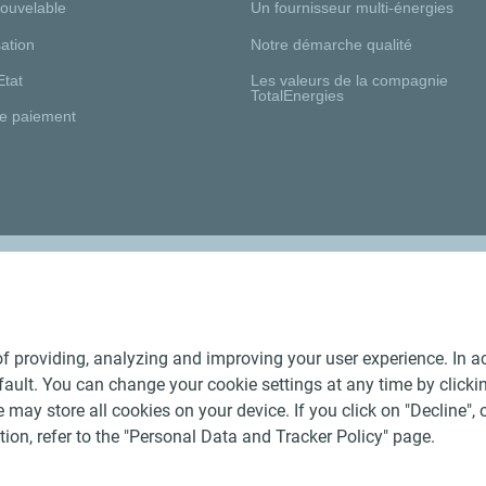
nouvelable
Un fournisseur multi-énergies
ation
Notre démarche qualité
Etat
Les valeurs de la compagnie
TotalEnergies
e paiement
Nos distributeurs régionaux
f providing, analyzing and improving your user experience. In ac
ult. You can change your cookie settings at any time by click
 may store all cookies on your device. If you click on "Decline", o
tion, refer to the "Personal Data and Tracker Policy" page.