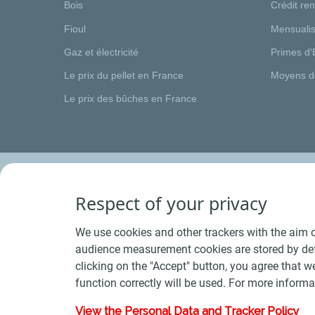
Bois
Crédit re
Fioul
Mensualis
Gaz et électricité
Primes d'
Le prix du pellet en France
Moyens d
Le prix des bûches en France
Respect of your privacy
We use cookies and other trackers with the aim o
audience measurement cookies are stored by defa
clicking on the "Accept" button, you agree that we
function correctly will be used. For more informa
View the Personal Data and Tracker Policy