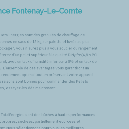
gence Fontenay-Le-Comte
 TotalEnergies sont des granulés de chauffage de
ionnés en sacs de 15 kg sur palette et livrés au plus
tockage*, vous n’aurez plus à vous soucier du rangement
iterez d’un pellet supérieur à la qualité DIN
plus
(4,8 ≤ PCI
rel, avec un taux d’humidité inférieur à 8% et un taux de
%. L’ensemble de ces avantages vous garantiront un
n rendement optimal tout en préservant votre appareil
es raisons sont bonnes pour commander des Pellets
es, essayez-les dès maintenant !
TotalEnergies sont des bûches à hautes performances
t propres, séchées, partiellement écorcées et
nt. Nous sélectionnons pour vous les meilleures