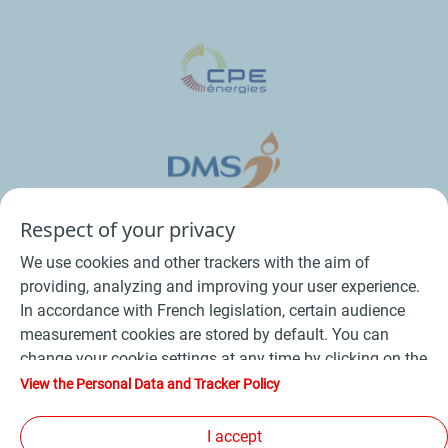
Respect of your privacy
We use cookies and other trackers with the aim of
providing, analyzing and improving your user experience.
In accordance with French legislation, certain audience
measurement cookies are stored by default. You can
change your cookie settings at any time by clicking on the
Conditions Générales de Vente Bois
-
"Manage my cookies" button. By clicking on the "Accept"
View the Personal Data and Tracker Policy
button, you agree that we may store all cookies on your
Conditions Générales de Vente Produits Pétroliers
-
device. If you click on "Decline", only the technical cookies
I accept
Données personnelles
-
Conditions Générales d’Utilisation
-