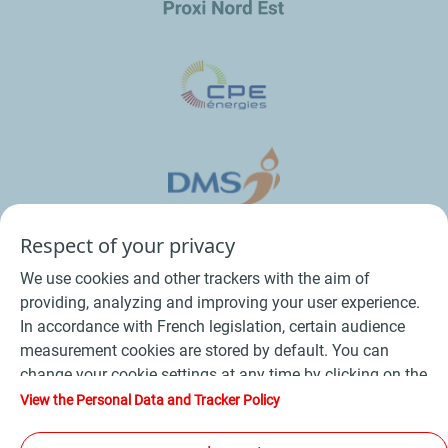
Respect of your privacy
We use cookies and other trackers with the aim of
providing, analyzing and improving your user experience.
In accordance with French legislation, certain audience
measurement cookies are stored by default. You can
change your cookie settings at any time by clicking on the
Conditions Générales de Vente Bois
-
"Manage my cookies" button. By clicking on the "Accept"
View the Personal Data and Tracker Policy
button, you agree that we may store all cookies on your
Conditions Générales de Vente Produits Pétroliers
-
device. If you click on "Decline", only the technical cookies