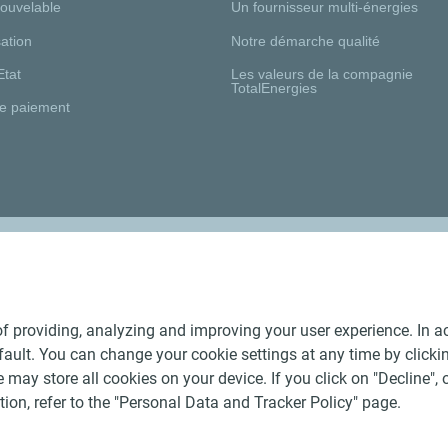
nouvelable
Un fournisseur multi-énergies
ation
Notre démarche qualité
Etat
Les valeurs de la compagnie
TotalEnergies
e paiement
Nos distributeurs régionaux
f providing, analyzing and improving your user experience. In ac
ult. You can change your cookie settings at any time by click
 may store all cookies on your device. If you click on "Decline", o
tion, refer to the "Personal Data and Tracker Policy" page.