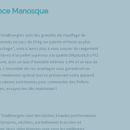
gence Manosque
 TotalEnergies sont des granulés de chauffage de
ionnés en sacs de 15 kg sur palette et livrés au plus
tockage*, vous n’aurez plus à vous soucier du rangement
iterez d’un pellet supérieur à la qualité DIN
plus
(4,8 ≤ PCI
rel, avec un taux d’humidité inférieur à 8% et un taux de
%. L’ensemble de ces avantages vous garantiront un
n rendement optimal tout en préservant votre appareil
es raisons sont bonnes pour commander des Pellets
es, essayez-les dès maintenant !
TotalEnergies sont des bûches à hautes performances
t propres, séchées, partiellement écorcées et
nt. Nous sélectionnons pour vous les meilleures