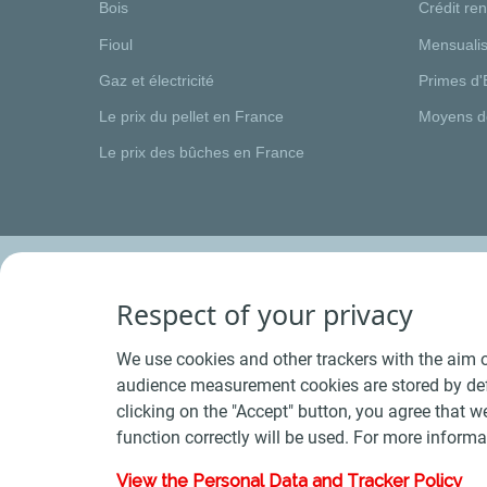
Bois
Crédit re
Fioul
Mensualis
Gaz et électricité
Primes d'
Le prix du pellet en France
Moyens d
Le prix des bûches en France
Respect of your privacy
We use cookies and other trackers with the aim o
audience measurement cookies are stored by defa
clicking on the "Accept" button, you agree that we
function correctly will be used. For more informa
View the Personal Data and Tracker Policy