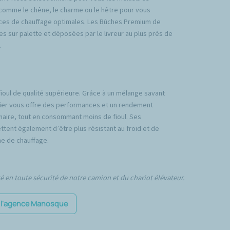
comme le chêne, le charme ou le hêtre pour vous
ces de chauffage optimales. Les Bûches Premium de
es sur palette et déposées par le livreur au plus près de
.
fioul de qualité supérieure. Grâce à un mélange savant
emier vous offre des performances et un rendement
inaire, tout en consommant moins de fioul. Ses
tent également d’être plus résistant au froid et de
e de chauffage.
té en toute sécurité de notre camion et du chariot élévateur.
r l'agence Manosque