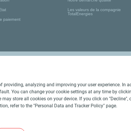
Etat
Les valeurs de la compagnie
TotalEnergies
e paiement
Nos distributeurs régionaux
f providing, analyzing and improving your user experience. In ac
ult. You can change your cookie settings at any time by click
 may store all cookies on your device. If you click on "Decline", o
tion, refer to the "Personal Data and Tracker Policy" page.
Générales de Vente Produits Pétroliers
-
Données personnelles
-
ite
-
Les sites de la compagnie TotalEnergies
-
Accessibilité: no