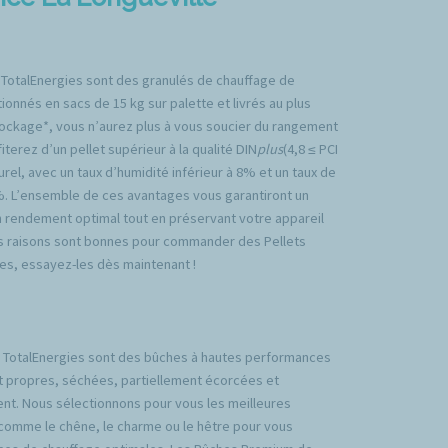
 TotalEnergies sont des granulés de chauffage de
ionnés en sacs de 15 kg sur palette et livrés au plus
tockage*, vous n’aurez plus à vous soucier du rangement
iterez d’un pellet supérieur à la qualité DIN
plus
(4,8 ≤ PCI
rel, avec un taux d’humidité inférieur à 8% et un taux de
%. L’ensemble de ces avantages vous garantiront un
n rendement optimal tout en préservant votre appareil
es raisons sont bonnes pour commander des Pellets
es, essayez-les dès maintenant !
TotalEnergies sont des bûches à hautes performances
t propres, séchées, partiellement écorcées et
nt. Nous sélectionnons pour vous les meilleures
comme le chêne, le charme ou le hêtre pour vous