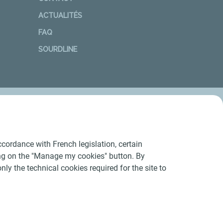
ACTUALITÉS
FAQ
SOURDLINE
cordance with French legislation, certain
ing on the "Manage my cookies" button. By
nly the technical cookies required for the site to
Conditions Générales d’Utilisation
-
Cookies
-
n conforme