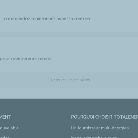
6 : commandez maintenant avant la rentrée
e pour consommer moins
Voir toutes les actualités
EMENT
POURQUOI CHOISIR TOTALENER
nouvelable
Un fournisseur multi-énergies
ation
Notre démarche qualité