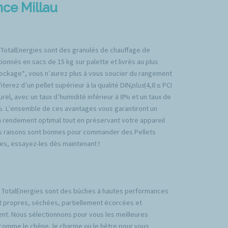
nce Millau
 TotalEnergies sont des granulés de chauffage de
ionnés en sacs de 15 kg sur palette et livrés au plus
tockage*, vous n’aurez plus à vous soucier du rangement
iterez d’un pellet supérieur à la qualité DIN
plus
(4,8 ≤ PCI
rel, avec un taux d’humidité inférieur à 8% et un taux de
%. L’ensemble de ces avantages vous garantiront un
n rendement optimal tout en préservant votre appareil
es raisons sont bonnes pour commander des Pellets
es, essayez-les dès maintenant !
TotalEnergies sont des bûches à hautes performances
t propres, séchées, partiellement écorcées et
nt. Nous sélectionnons pour vous les meilleures
comme le chêne, le charme ou le hêtre pour vous