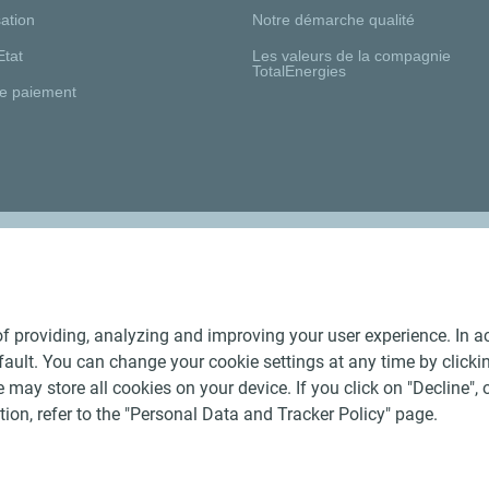
ation
Notre démarche qualité
Etat
Les valeurs de la compagnie
TotalEnergies
e paiement
Nos distributeurs régionaux
f providing, analyzing and improving your user experience. In ac
ult. You can change your cookie settings at any time by click
 may store all cookies on your device. If you click on "Decline", o
tion, refer to the "Personal Data and Tracker Policy" page.
Générales de Vente Produits Pétroliers
-
Données personnelles
-