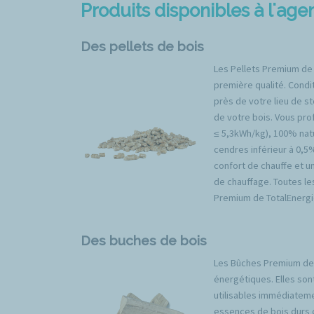
Produits disponibles à l'age
Des pellets de bois
Les Pellets Premium de
première qualité. Condit
près de votre lieu de s
de votre bois. Vous prof
≤ 5,3kWh/kg), 100% natu
cendres inférieur à 0,5
confort de chauffe et u
de chauffage. Toutes l
Premium de TotalEnergi
Des buches de bois
Les Bûches Premium de 
énergétiques. Elles son
utilisables immédiateme
essences de bois durs 