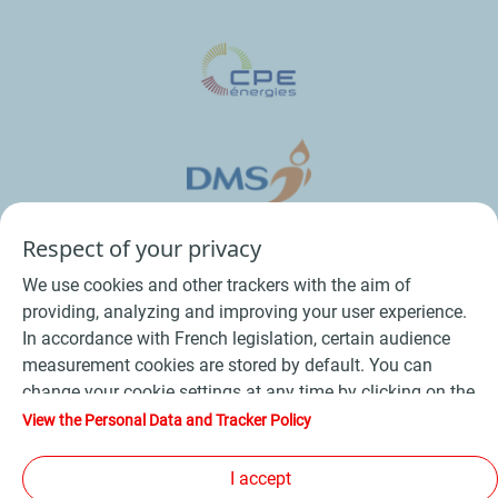
Respect of your privacy
We use cookies and other trackers with the aim of
providing, analyzing and improving your user experience.
In accordance with French legislation, certain audience
measurement cookies are stored by default. You can
change your cookie settings at any time by clicking on the
Conditions Générales de Vente Bois
-
"Manage my cookies" button. By clicking on the "Accept"
View the Personal Data and Tracker Policy
button, you agree that we may store all cookies on your
Conditions Générales de Vente Produits Pétroliers
-
device. If you click on "Decline", only the technical cookies
I accept
Données personnelles
-
Conditions Générales d’Utilisation
-