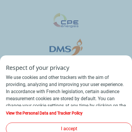
Respect of your privacy
We use cookies and other trackers with the aim of
providing, analyzing and improving your user experience.
In accordance with French legislation, certain audience
measurement cookies are stored by default. You can
change your cookie settings at any time by clicking on the
Conditions Générales de Vente Bois
-
"Manage my cookies" button. By clicking on the "Accept"
View the Personal Data and Tracker Policy
button, you agree that we may store all cookies on your
Conditions Générales de Vente Produits Pétroliers
-
device. If you click on "Decline", only the technical cookies
I accept
Données personnelles
-
Conditions Générales d’Utilisation
-