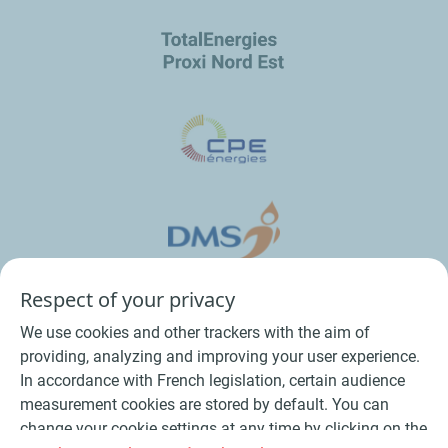
Respect of your privacy
We use cookies and other trackers with the aim of
providing, analyzing and improving your user experience.
In accordance with French legislation, certain audience
measurement cookies are stored by default. You can
change your cookie settings at any time by clicking on the
Conditions Générales de Vente Bois
-