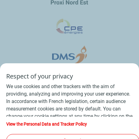
Respect of your privacy
We use cookies and other trackers with the aim of
providing, analyzing and improving your user experience.
In accordance with French legislation, certain audience
measurement cookies are stored by default. You can
change your cookie settings at any time by clicking on the
Conditions Générales de Vente Bois
-
"Manage my cookies" button. By clicking on the "Accept"
View the Personal Data and Tracker Policy
button, you agree that we may store all cookies on your
Conditions Générales de Vente Produits Pétroliers
-
device. If you click on "Decline", only the technical cookies