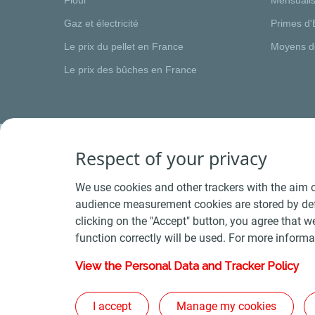
Gaz et électricité
Primes d'
Le prix du pellet en France
Moyens d
Le prix des bûches en France
Respect of your privacy
We use cookies and other trackers with the aim o
audience measurement cookies are stored by defa
clicking on the "Accept" button, you agree that we
function correctly will be used. For more informa
View the Personal Data and Tracker Policy
Conditions Générales de Vente Bois
-
Conditions 
Plan du s
I accept
Manage my cookies