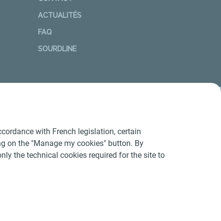
ACTUALITÉS
FAQ
SOURDLINE
cordance with French legislation, certain
ing on the "Manage my cookies" button. By
nly the technical cookies required for the site to
Conditions Générales d’Utilisation
-
Cookies
-
n conforme