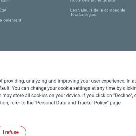
Etat
Les valeurs de la compagnie
TotalEnergies
e paiement
Nos distributeurs régionaux
f providing, analyzing and improving your user experience. In ac
ult. You can change your cookie settings at any time by click
 may store all cookies on your device. If you click on "Decline", o
tion, refer to the "Personal Data and Tracker Policy" page.
Générales de Vente Produits Pétroliers
-
Données personnelles
-
ite
-
Les sites de la compagnie TotalEnergies
-
Accessibilité: no
I refuse