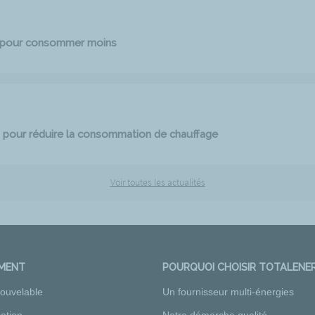
e pour consommer moins
 pour réduire la consommation de chauffage
Voir toutes les actualités
EMENT
POURQUOI CHOISIR TOTALENER
nouvelable
Un fournisseur multi-énergies
ation
Notre démarche qualité