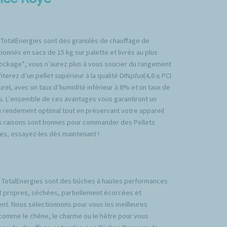
 TotalEnergies sont des granulés de chauffage de
ionnés en sacs de 15 kg sur palette et livrés au plus
tockage*, vous n’aurez plus à vous soucier du rangement
iterez d’un pellet supérieur à la qualité DIN
plus
(4,8 ≤ PCI
rel, avec un taux d’humidité inférieur à 8% et un taux de
%. L’ensemble de ces avantages vous garantiront un
n rendement optimal tout en préservant votre appareil
es raisons sont bonnes pour commander des Pellets
es, essayez-les dès maintenant !
TotalEnergies sont des bûches à hautes performances
t propres, séchées, partiellement écorcées et
nt. Nous sélectionnons pour vous les meilleures
comme le chêne, le charme ou le hêtre pour vous