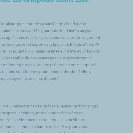
 TotalEnergies sont des granulés de chauffage de
ionnés en sacs de 15 kg sur palette et livrés au plus
tockage*, vous n’aurez plus à vous soucier du rangement
iterez d’un pellet supérieur à la qualité DIN
plus
(4,8 ≤ PCI
rel, avec un taux d’humidité inférieur à 8% et un taux de
%. L’ensemble de ces avantages vous garantiront un
n rendement optimal tout en préservant votre appareil
es raisons sont bonnes pour commander des Pellets
es, essayez-les dès maintenant !
TotalEnergies sont des bûches à hautes performances
t propres, séchées, partiellement écorcées et
nt. Nous sélectionnons pour vous les meilleures
comme le chêne, le charme ou le hêtre pour vous