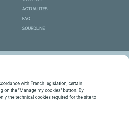
ACTUALITÉS
FAQ
SOURDLINE
cordance with French legislation, certain
ing on the "Manage my cookies" button. By
nly the technical cookies required for the site to
Conditions Générales d’Utilisation
-
Cookies
-
n conforme