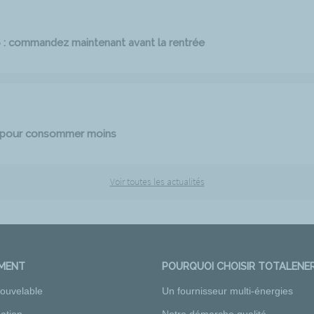
6 : commandez maintenant avant la rentrée
e pour consommer moins
Voir toutes les actualités
EMENT
POURQUOI CHOISIR TOTALENER
nouvelable
Un fournisseur multi-énergies
ation
Notre démarche qualité