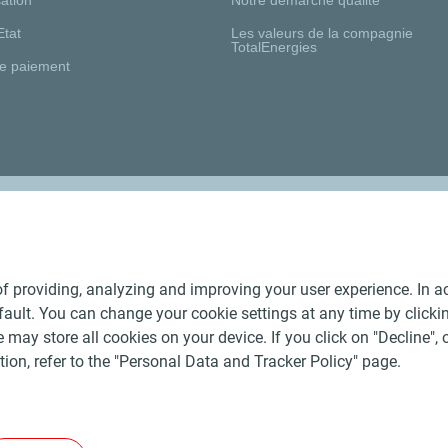
Etat
Les valeurs de la compagnie
TotalEnergies
e paiement
Nos distributeurs régionaux
f providing, analyzing and improving your user experience. In ac
ult. You can change your cookie settings at any time by click
 may store all cookies on your device. If you click on "Decline", o
tion, refer to the "Personal Data and Tracker Policy" page.
Générales de Vente Produits Pétroliers
-
Données personnelles
-
ite
-
Les sites de la compagnie TotalEnergies
-
Accessibilité: no