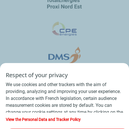
Respect of your privacy
We use cookies and other trackers with the aim of
providing, analyzing and improving your user experience.
In accordance with French legislation, certain audience
measurement cookies are stored by default. You can
change your cookie settings at any time by clicking on the
Conditions Générales de Vente Bois
-
"Manage my cookies" button. By clicking on the "Accept"
View the Personal Data and Tracker Policy
button, you agree that we may store all cookies on your
Conditions Générales de Vente Produits Pétroliers
-