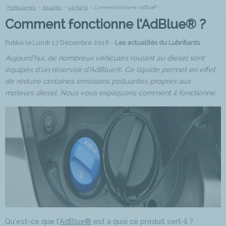
Professionnels
>
Actualités
>
lubrifiants
>
Comment fonctionne l’AdBlue® ?
Comment fonctionne l’AdBlue® ?
Publié le Lundi 17 Décembre 2018 -
Les actualités du Lubrifiants
Aujourd’hui, de nombreux véhicules roulant au diesel sont
équipés d’un réservoir d’AdBlue®. Ce liquide permet en effet
de réduire certaines émissions polluantes propres aux
moteurs diesel. Nous vous expliquons comment il fonctionne.
Qu’est-ce que l’
AdBlue®
est à quoi ce produit sert-il ?